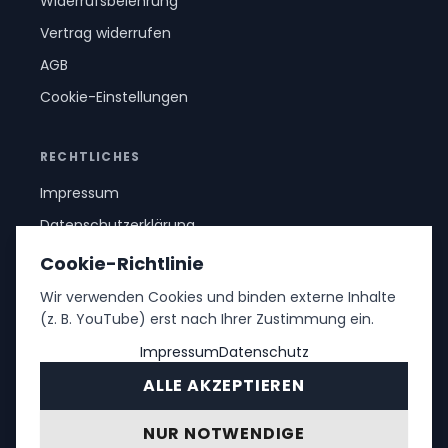
Widerrufsbelehrung
Vertrag widerrufen
AGB
Cookie-Einstellungen
RECHTLICHES
Impressum
Datenschutzerklärung
Cookie-Richtlinie
Wir verwenden Cookies und binden externe Inhalte
(z. B. YouTube) erst nach Ihrer Zustimmung ein.
Impressum
Datenschutz
ALLE AKZEPTIEREN
©
2026
. Alle Rechte vorbehalten.
NUR NOTWENDIGE