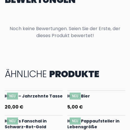
Noch keine Bewertungen. Seien Sie der Erste, der
dieses Produkt bewertet!
ÄHNLICHE
PRODUKTE
Heino – Jahrzehnte Tasse
Heino Bier
NEU
NEU
20,00 €
5,00 €
Heino's Fanschal in
Heino Pappaufsteller in
NEU
NEU
Schwarz-Rot-Gold
Lebensgröße