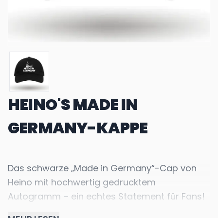
HEINO'S MADE IN
GERMANY-KAPPE
Das schwarze „Made in Germany“-Cap von
Heino mit hochwertig gedrucktem
Autogramm – ein echtes Statement für Fans!
Größe des Logos: 7,1 × 6 cm