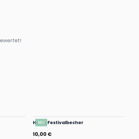
bewertet!
Heino Festivalbecher
NEU
10,00 €